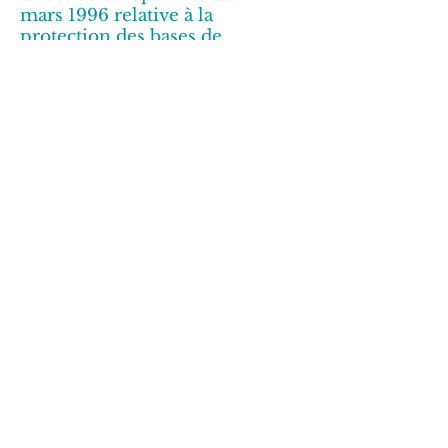
mars 1996 relative à la
protection des bases de
données. Aucune information
personnelle n’est collectée à
l’insu de l’utilisateur.
Mention CNIL :
Le présent site a fait l’objet
d’une déclaration auprès de la
Commission Nationale de
l’Informatique et des Libertés
(CNIL). En
application de la loi 78-17 du 6
janvier 1978, les utilisateurs
disposent à tout moment d’un
droit d'accès, de modification,
de
rectification et de suppression
des données personnelles qui
les concernent.