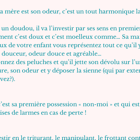
a mère est son odeur, c’est un tout harmonique l
 un doudou, il va l’investir par ses sens en premier
ment c’est doux et c’est moelleux comme… Sa m
 de votre enfant vous représentez tout ce qu’il y
, douceur, odeur douce et agréable…
ez des peluches et qu’il jette son dévolu sur l’une
ure, son odeur et y déposer la sienne (qui par exten
vez?). 
est sa première possession « non-moi » et qui est
ses de larmes en cas de perte !  
vestir en le triturant, le manipulant, le frottant con