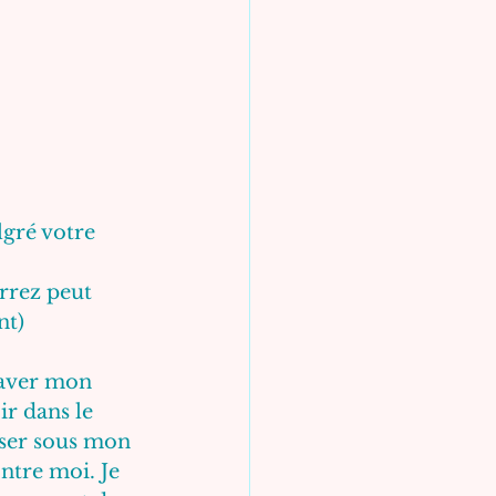
lgré votre 
errez peut 
t) 
laver mon 
ir dans le 
isser sous mon 
ontre moi. Je 