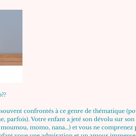
?? 
 souvent confrontés à ce genre de thématique (po
, parfois). Votre enfant a jeté son dévolu sur so
, moumou, momo, nana…) et vous ne comprenez p
nfant voue une admiration et un amour immenses 