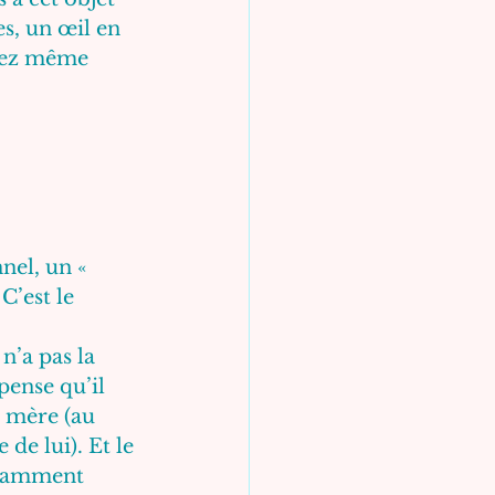
s, un œil en 
riez même 
nel, un « 
C’est le 
n’a pas la 
ense qu’il 
a mère (au 
de lui). Et le 
otamment 