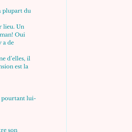
a plupart du 
 lieu. Un 
aman! Oui 
 a de 
 d’elles, il 
sion est la 
 pourtant lui-
tre son 