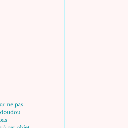
ur ne pas 
n doudou 
as 
à cet objet 