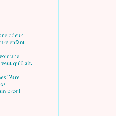
une odeur 
otre enfant 
voir une 
veut qu’il ait.
z l’être 
os 
un profil 